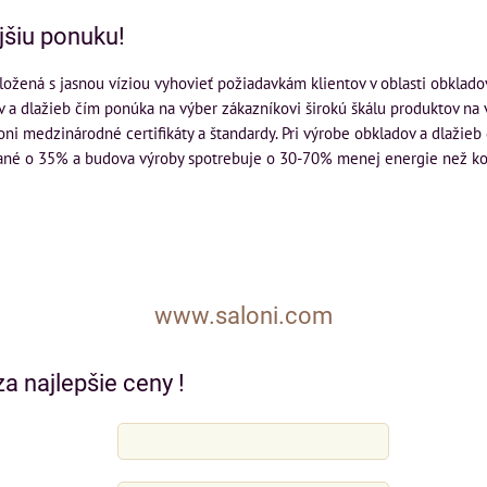
jšiu ponuku!
ložená s jasnou víziou vyhovieť požiadavkám klientov v oblasti obkladov
 a dlažieb čím ponúka na výber zákazníkovi širokú škálu produktov na
ni medzinárodné certifikáty a štandardy. Pri výrobe obkladov a dlažieb 
ané o 35% a budova výroby spotrebuje o 30-70% menej energie než ko
www.saloni.com
a najlepšie ceny !