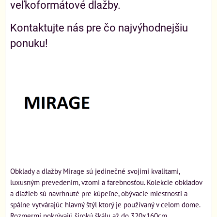
veľkoformátové dlažby.
Kontaktujte nás pre čo najvýhodnejšiu
ponuku!
Obklady a dlažby Mirage sú jedinečné svojimi kvalitami,
luxusným prevedenim, vzomi a farebnosťou. Kolekcie obkladov
a dlažieb sú navrhnuté pre kúpeľne, obývacie miestnosti a
spálne vytvárajúc hlavný štýl ktorý je používaný v celom dome.
Rozmermi pokrývajú širokú škálu až do 320x160cm.