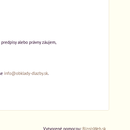
 predpisy alebo právny záujem,
ese
info@obklady-dlazby.sk
.
Vytvorené pomocou:
BiznisWeb.sk