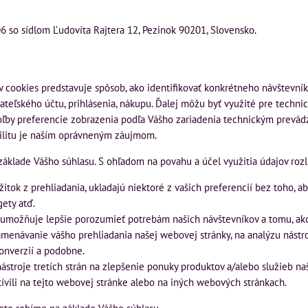
06 so sídlom Ľudovíta Rajtera 12, Pezinok 90201, Slovensko.
 cookies predstavuje spôsob, ako identifikovať konkrétneho návštevník
teľského účtu, prihlásenia, nákupu. Ďalej môžu byť využité pre techn
ľby preferencie zobrazenia podľa Vášho zariadenia technickým prevádz
bilitu je naším oprávneným záujmom.
základe Vášho súhlasu. S ohľadom na povahu a účel využitia údajov rozl
itok z prehliadania, ukladajú niektoré z vašich preferencií bez toho, ab
gety atď.
 umožňuje lepšie porozumieť potrebám našich návštevníkov a tomu, ako
namenávanie vášho prehliadania našej webovej stránky, na analýzu nástr
konverzií a podobne.
troje tretích strán na zlepšenie ponuky produktov a/alebo služieb naše
tívili na tejto webovej stránke alebo na iných webových stránkach.