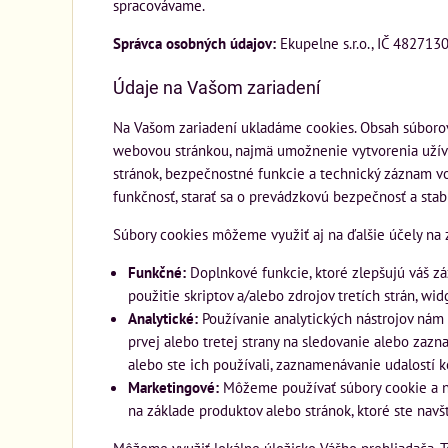
spracovávame.
Správca osobných údajov:
Ekupelne s.r.o., IČ 482713
Údaje na Vašom zariadení
Na Vašom zariadení ukladáme cookies. Obsah súborov
webovou stránkou, najmä umožnenie vytvorenia užíva
stránok, bezpečnostné funkcie a technický záznam vo
funkčnosť, starať sa o prevádzkovú bezpečnosť a sta
Súbory cookies môžeme využiť aj na ďalšie účely na 
Funkčné:
Doplnkové funkcie, ktoré zlepšujú váš záž
použitie skriptov a/alebo zdrojov tretích strán, wid
Analytické:
Používanie analytických nástrojov nám
prvej alebo tretej strany na sledovanie alebo zaz
alebo ste ich používali, zaznamenávanie udalostí 
Marketingové:
Môžeme používať súbory cookie a nás
na základe produktov alebo stránok, ktoré ste navš