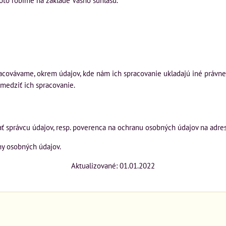
oto robíme na základe Vášho súhlasu.
acovávame, okrem údajov, kde nám ich spracovanie ukladajú iné právne
medziť ich spracovanie.
ať správcu údajov, resp. poverenca na ochranu osobných údajov na adr
any osobných údajov.
Aktualizované: 01.01.2022