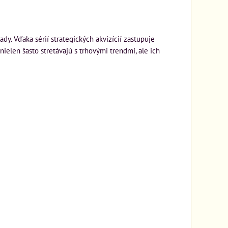
. Vďaka sérií strategických akvizícií zastupuje
nielen šasto stretávajú s trhovými trendmi, ale ich