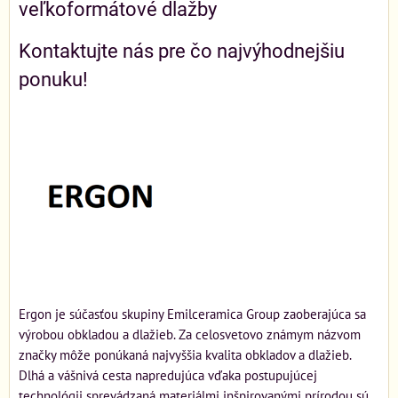
veľkoformátové dlažby
Kontaktujte nás pre čo najvýhodnejšiu
ponuku!
Ergon je súčasťou skupiny Emilceramica Group zaoberajúca sa
výrobou obkladou a dlažieb. Za celosvetovo známym názvom
značky môže ponúkaná najvyššia kvalita obkladov a dlažieb.
Dlhá a vášnivá cesta napredujúca vďaka postupujúcej
technológii sprevádzaná materiálmi inšpirovanými prírodou sú