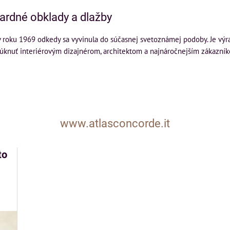
gardné obklady a dlažby
v roku 1969 odkedy sa vyvinula do súčasnej svetoznámej podoby. Je vý
núknuť interiérovým dizajnérom, architektom a najnáročnejším zákazníko
www.atlasconcorde.it
to